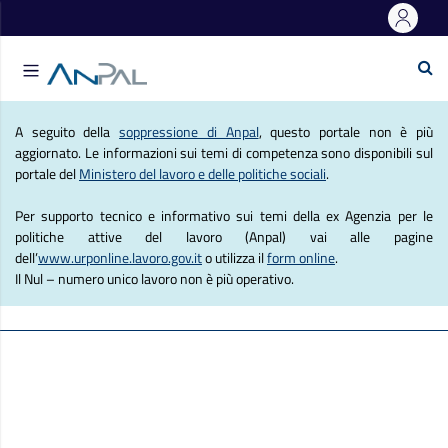
e Lavoro
Se
Agenzia Nazionale Politich
A seguito della
soppressione di Anpal
, questo portale non è più
aggiornato. Le informazioni sui temi di competenza sono disponibili sul
portale del
Ministero del lavoro e delle politiche sociali
.
Per supporto tecnico e informativo sui temi della ex Agenzia per le
politiche attive del lavoro (Anpal) vai alle pagine
dell’
www.urponline.lavoro.gov.it
o utilizza il
form online
.
Il Nul – numero unico lavoro non è più operativo.