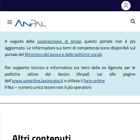
e Lavoro
Se
Agenzia Nazionale Politich
A seguito della
soppressione di Anpal
, questo portale non è più
aggiornato. Le informazioni sui temi di competenza sono disponibili sul
portale del
Ministero del lavoro e delle politiche sociali
.
Per supporto tecnico e informativo sui temi della ex Agenzia per le
politiche attive del lavoro (Anpal) vai alle pagine
dell’
www.urponline.lavoro.gov.it
o utilizza il
form online
.
Il Nul – numero unico lavoro non è più operativo.
Altri contenuti