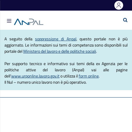
e Lavoro
Se
Agenzia Nazionale Politich
A seguito della
soppressione di Anpal
, questo portale non è più
aggiornato. Le informazioni sui temi di competenza sono disponibili sul
portale del
Ministero del lavoro e delle politiche sociali
.
Per supporto tecnico e informativo sui temi della ex Agenzia per le
politiche attive del lavoro (Anpal) vai alle pagine
dell’
www.urponline.lavoro.gov.it
o utilizza il
form online
.
Il Nul – numero unico lavoro non è più operativo.