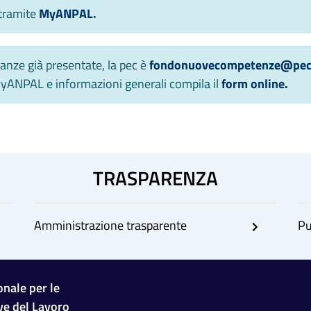
 tramite
MyANPAL
.
anze già presentate, la pec è
fondonuovecompetenze@pec.l
 MyANPAL e informazioni generali compila il
f
orm online.
TRASPARENZA
Amministrazione trasparente
Pu
nale per le
ive del Lavoro