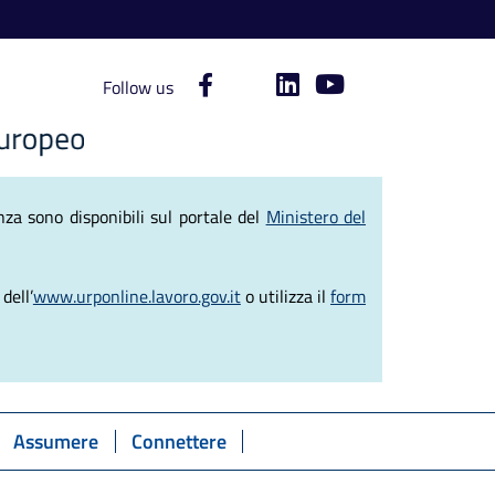
Follow us
ve del Lavoro
za sono disponibili sul portale del
Ministero del
dell’
www.urponline.lavoro.gov.it
o utilizza il
form
Assumere
Connettere