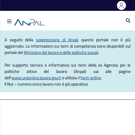
e Lavoro
Se
Agenzia Nazionale Politich
A seguito della
soppressione di Anpal
, questo portale non è più
aggiornato. Le informazioni sui temi di competenza sono disponibili sul
portale del
Ministero del lavoro e delle politiche sociali
.
Per supporto tecnico e informativo sui temi della ex Agenzia per le
politiche attive del lavoro (Anpal) vai alle pagine
dell’
www.urponline.lavoro.gov.it
o utilizza il
form online
.
Il Nul – numero unico lavoro non è più operativo.