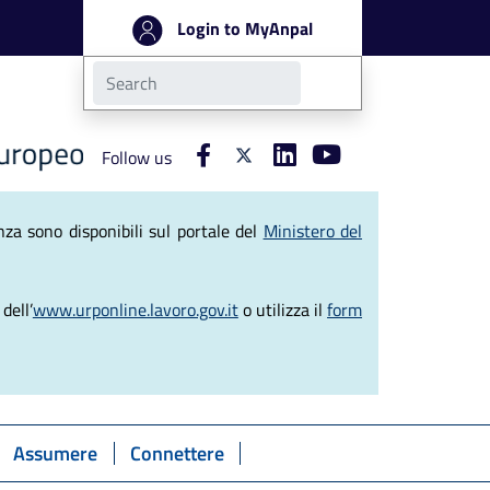
Login to MyAnpal
Follow us
ve del Lavoro
za sono disponibili sul portale del
Ministero del
dell’
www.urponline.lavoro.gov.it
o utilizza il
form
Assumere
Connettere