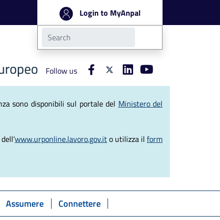
Login to MyAnpal
Follow us
ve del Lavoro
za sono disponibili sul portale del
Ministero del
dell’
www.urponline.lavoro.gov.it
o utilizza il
form
Assumere
Connettere