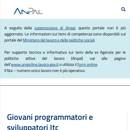
e Lavoro
Se
Agenzia Nazionale Politich
A seguito della
soppressione di Anpal
, questo portale non è più
aggiornato. Le informazioni sui temi di competenza sono disponibili sul
portale del
Ministero del lavoro e delle politiche sociali
.
Per supporto tecnico e informativo sui temi della ex Agenzia per le
politiche attive del lavoro (Anpal) vai alle pagine
dell’
www.urponline.lavoro.gov.it
o utilizza il
form online
.
Il Nul – numero unico lavoro non è più operativo.
Giovani programmatori e
sviluppatori Itc