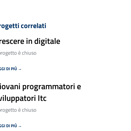
rogetti correlati
rescere in digitale
 progetto è chiuso
GGI DI PIÙ →
iovani programmatori e
viluppatori Itc
 progetto è chiuso
GGI DI PIÙ →