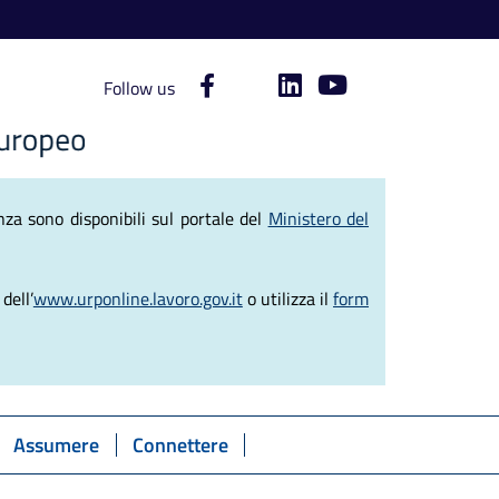
Follow us
ve del Lavoro
za sono disponibili sul portale del
Ministero del
dell’
www.urponline.lavoro.gov.it
o utilizza il
form
Assumere
Connettere