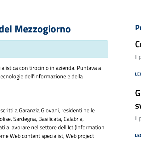
 del Mezzogiorno
P
C
Il
alistica con tirocinio in azienda. Puntava a
LE
e tecnologie dell'informazione e della
G
s
iscritti a Garanzia Giovani, residenti nelle
Il
ise, Sardegna, Basilicata, Calabria,
ti a lavorare nel settore dell’Ict (Information
me Web content specialist, Web project
LE