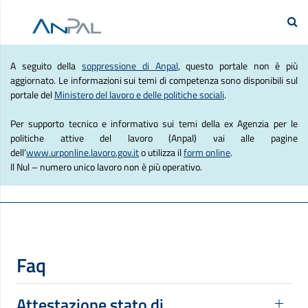
e Lavoro
Se
Agenzia Nazionale Politich
A seguito della
soppressione di Anpal
, questo portale non è più
aggiornato. Le informazioni sui temi di competenza sono disponibili sul
portale del
Ministero del lavoro e delle politiche sociali
.
Per supporto tecnico e informativo sui temi della ex Agenzia per le
politiche attive del lavoro (Anpal) vai alle pagine
dell’
www.urponline.lavoro.gov.it
o utilizza il
form online
.
Il Nul – numero unico lavoro non è più operativo.
Faq
Attestazione stato di