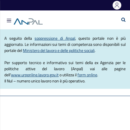
e Lavoro
Se
Agenzia Nazionale Politich
A seguito della
soppressione di Anpal
, questo portale non è più
aggiornato. Le informazioni sui temi di competenza sono disponibili sul
portale del
Ministero del lavoro e delle politiche sociali
.
Per supporto tecnico e informativo sui temi della ex Agenzia per le
politiche attive del lavoro (Anpal) vai alle pagine
dell’
www.urponline.lavoro.gov.it
o utilizza il
form online
.
Il Nul – numero unico lavoro non è più operativo.