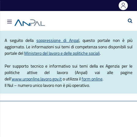
e Lavoro
Se
Agenzia Nazionale Politich
A seguito della
soppressione di Anpal
, questo portale non è più
aggiornato. Le informazioni sui temi di competenza sono disponibili sul
portale del
Ministero del lavoro e delle politiche sociali
.
Per supporto tecnico e informativo sui temi della ex Agenzia per le
politiche attive del lavoro (Anpal) vai alle pagine
dell’
www.urponline.lavoro.gov.it
o utilizza il
form online
.
Il Nul – numero unico lavoro non è più operativo.