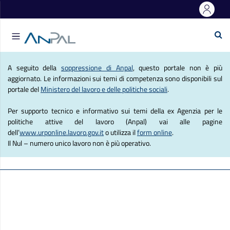
e Lavoro
Se
Agenzia Nazionale Politich
A seguito della
soppressione di Anpal
, questo portale non è più
aggiornato. Le informazioni sui temi di competenza sono disponibili sul
portale del
Ministero del lavoro e delle politiche sociali
.
Per supporto tecnico e informativo sui temi della ex Agenzia per le
politiche attive del lavoro (Anpal) vai alle pagine
dell’
www.urponline.lavoro.gov.it
o utilizza il
form online
.
Il Nul – numero unico lavoro non è più operativo.