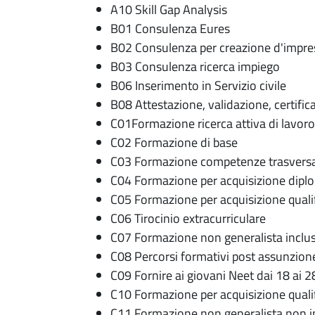
A10 Skill Gap Analysis
B01 Consulenza Eures
B02 Consulenza per creazione d'impre
B03 Consulenza ricerca impiego
B06 Inserimento in Servizio civile
B08 Attestazione, validazione, certifi
C01Formazione ricerca attiva di lavoro
C02 Formazione di base
C03 Formazione competenze trasversa
C04 Formazione per acquisizione dipl
C05 Formazione per acquisizione quali
C06 Tirocinio extracurriculare
C07 Formazione non generalista inclus
C08 Percorsi formativi post assunzione 
C09 Fornire ai giovani Neet dai 18 ai 2
C10 Formazione per acquisizione quali
C11 Formazione non generalista non in