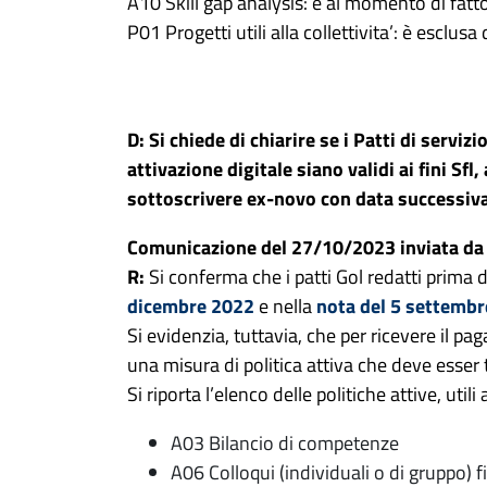
A10 Skill gap analysis: è al momento di fatt
P01 Progetti utili alla collettivita’: è esclu
D: Si chiede di chiarire se i Patti di servi
attivazione digitale siano validi ai fini Sf
sottoscrivere ex-novo con data successiva
Comunicazione del 27/10/2023 inviata da 
R:
Si conferma che i patti Gol redatti prima d
dicembre 2022
e nella
nota del 5 settemb
Si evidenzia, tuttavia, che per ricevere il pa
una misura di politica attiva che deve esser
Si riporta l’elenco delle politiche attive, uti
A03 Bilancio di competenze
A06 Colloqui (individuali o di gruppo) f