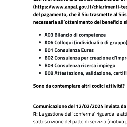
(https://www.anpal.gov.it/chiarimenti-tecnic
del pagamento, che il Siu trasmette al Siis
necessaria all’ottenimento del beneficio s
A03 Bilancio di competenze
A06 Colloqui (individuali o di gruppo)
B01 Consulenza Eures
B02 Consulenza per creazione d'imp
B03 Consulenza ricerca impiego
B08 Attestazione, validazione, certif
Sono da contemplare altri codici attività?
Comunicazione del 12/02/2024 inviata da 
R:
La gestione del ‘conferma’ riguarda le att
sottoscrizione del patto di servizio (motivo 