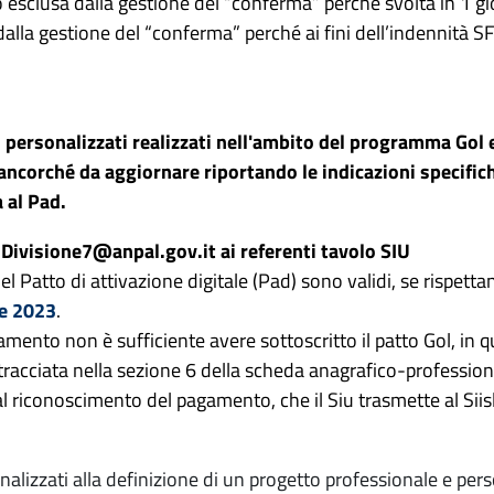
o esclusa dalla gestione del “conferma” perché svolta in 1 g
sa dalla gestione del “conferma” perché ai fini dell’indennità S
zio personalizzati realizzati nell'ambito del programma Gol e
l, ancorché da aggiornare riportando le indicazioni specifich
 al Pad.
Divisione7@anpal.gov.it ai referenti tavolo SIU
el Patto di attivazione digitale (Pad) sono validi, se rispett
re 2023
.
gamento non è sufficiente avere sottoscritto il patto Gol, in 
 tracciata nella sezione 6 della scheda anagrafico-profession
li al riconoscimento del pagamento, che il Siu trasmette al Siisl
inalizzati alla definizione di un progetto professionale e pe