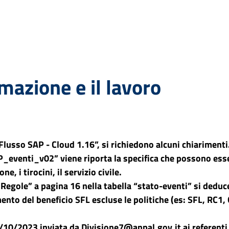
mazione e il lavoro
usso SAP - Cloud 1.16”, si richiedono alcuni chiarimenti. 
_eventi_v02” viene riporta la specifica che possono esser
e, i tirocini, il servizio civile.
 Regole” a pagina 16 nella tabella “stato-eventi” si dedu
ento del beneficio SFL escluse le politiche (es: SFL, RC1, 
/10/2023 inviata da Divisione7@anpal.gov.it ai referenti 