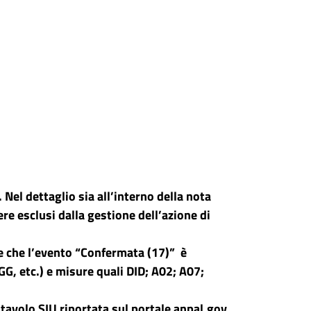
Nel dettaglio sia all’interno della nota
e esclusi dalla gestione dell’azione di
ce che l’evento “Confermata (17)” è
GG, etc.) e misure quali DID; A02; A07;
tavolo SIU riportata sul portale anpal.gov