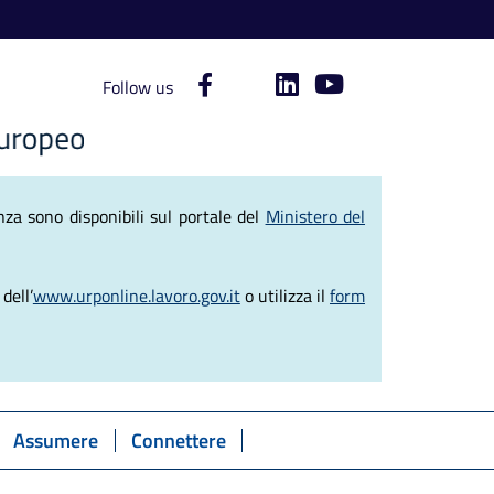
Follow us
ve del Lavoro
za sono disponibili sul portale del
Ministero del
dell’
www.urponline.lavoro.gov.it
o utilizza il
form
Assumere
Connettere