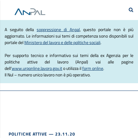
e Lavoro
Se
Agenzia Nazionale Politich
A seguito della
soppressione di Anpal
, questo portale non è più
aggiornato. Le informazioni sui temi di competenza sono disponibili sul
portale del
Ministero del lavoro e delle politiche sociali
.
Per supporto tecnico e informativo sui temi della ex Agenzia per le
politiche attive del lavoro (Anpal) vai alle pagine
dell’
www.urponline.lavoro.gov.it
o utilizza il
form online
.
Il Nul – numero unico lavoro non è più operativo.
POLITICHE ATTIVE
— 23.11.20