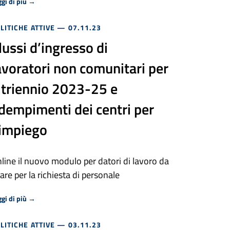
Riguardo Fondo nuove competenze 2a edizione, richiesta saldo:
gi di più
→
LITICHE ATTIVE
— 07.11.23
lussi d’ingresso di
avoratori non comunitari per
l triennio 2023-25 e
dempimenti dei centri per
’impiego
line il nuovo modulo per datori di lavoro da
are per la richiesta di personale
Riguardo Flussi d’ingresso di lavoratori non comunitari per il
gi di più
→
LITICHE ATTIVE
— 03.11.23