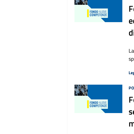
F
e
d
La
sp
Leg
PO
F
s
m