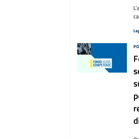
L’
ca
Leg
PO
F
s
s
p
r
d