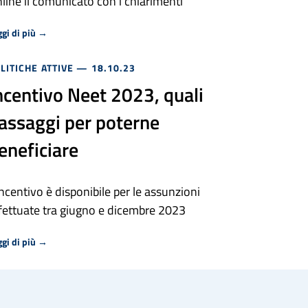
line il comunicato con i chiarimenti
Riguardo Fondo nuove competenze seconda edizione: disponibile
gi di più
→
LITICHE ATTIVE
— 18.10.23
ncentivo Neet 2023, quali
assaggi per poterne
eneficiare
incentivo è disponibile per le assunzioni
fettuate tra giugno e dicembre 2023
Riguardo Incentivo Neet 2023, quali passaggi per poterne bene
gi di più
→