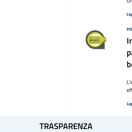
On
Leg
PO
I
p
b
L’
ef
Leg
TRASPARENZA