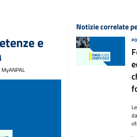
Notizie correlate p
etenze e
PO
F
a
e
 su MyANPAL
c
f
Le
da
ri