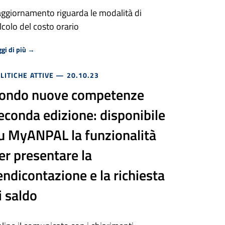
aggiornamento riguarda le modalità di
lcolo del costo orario
Riguardo Fondo nuove competenze seconda edizione: online il
gi di più
→
LITICHE ATTIVE
— 20.10.23
ondo nuove competenze
econda edizione: disponibile
u MyANPAL la funzionalità
er presentare la
endicontazione e la richiesta
i saldo