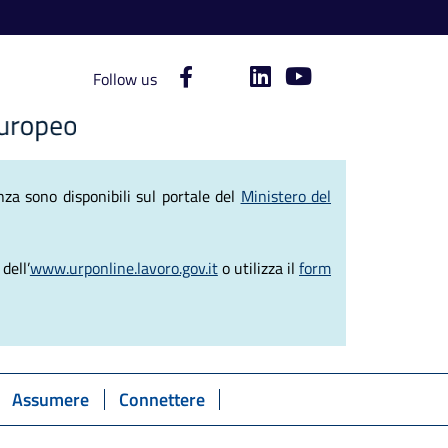
Follow us
ve del Lavoro
za sono disponibili sul portale del
Ministero del
dell’
www.urponline.lavoro.gov.it
o utilizza il
form
Assumere
Connettere