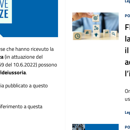
Leg
PO
F
l
i
ese che hanno ricevuto la
za
(in attuazione del
a
159 del 10.6.2022) possono
l
fideiussoria
.
zia pubblicato a questo
On
us
riferimento a questa
Leg
PO