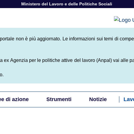
Ministero del Lavoro e delle Politiche Sociali
onale Politiche A
 portale non è più aggiornato. Le informazioni sui temi di compe
a ex Agenzia per le politiche attive del lavoro (Anpal) vai alle p
o.
ee di azione
Strumenti
Notizie
Lav