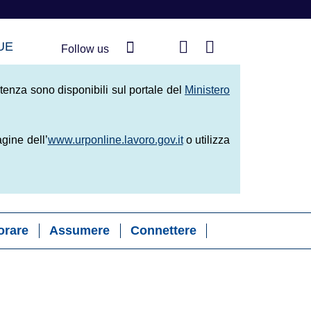
Follow us
ttive del Lavoro
tenza sono disponibili sul portale del
Ministero
agine dell’
www.urponline.lavoro.gov.it
o utilizza
orare
Assumere
Connettere