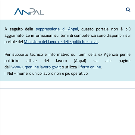
e Lavoro
Se
Agenzia Nazionale Politich
A seguito della
soppressione di Anpal
, questo portale non è più
aggiornato. Le informazioni sui temi di competenza sono disponibili sul
portale del
Ministero del lavoro e delle politiche sociali
.
Per supporto tecnico e informativo sui temi della ex Agenzia per le
politiche attive del lavoro (Anpal) vai alle pagine
dell’
www.urponline.lavoro.gov.it
o utilizza il
form online
.
Il Nul – numero unico lavoro non è più operativo.